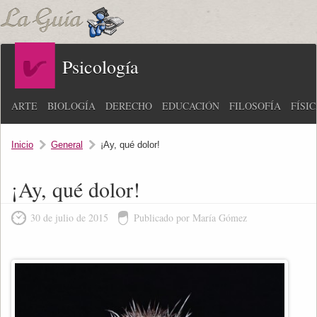
Psicología
ARTE
BIOLOGÍA
DERECHO
EDUCACIÓN
FILOSOFÍA
FÍSI
Inicio
General
¡Ay, qué dolor!
¡Ay, qué dolor!
30 de julio de 2015
Publicado por María Gómez