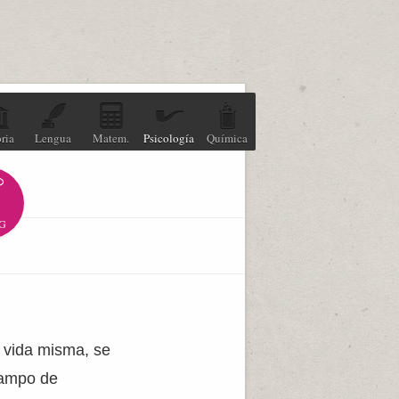
ria
Lengua
Matem.
Psicología
Química
G
 vida misma, se
campo de