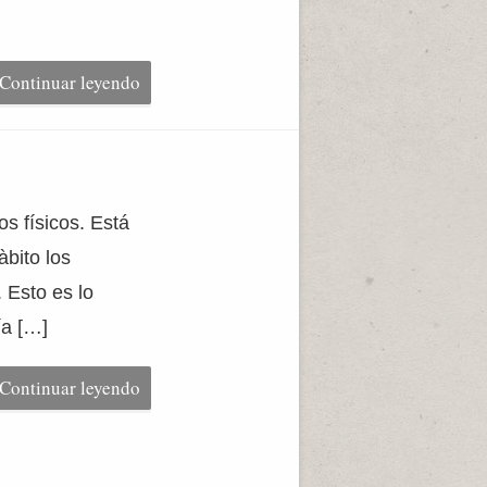
Continuar leyendo
s físicos. Está
bito los
 Esto es lo
ía […]
Continuar leyendo