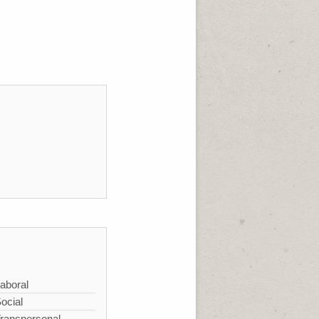
aboral
ocial
Transpersonal