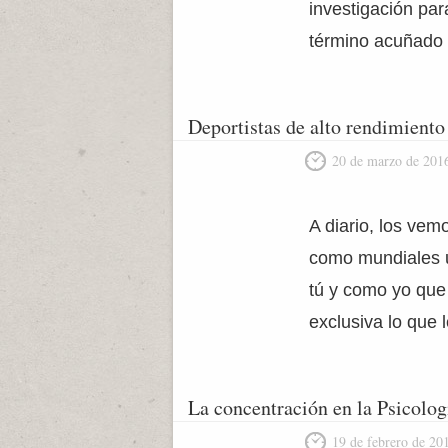
investigación par
término acuñado 
Deportistas de alto rendimiento
20 de marzo de 201
A diario, los vem
como mundiales u
tú y como yo que
exclusiva lo que 
La concentración en la Psicolog
19 de febrero de 20