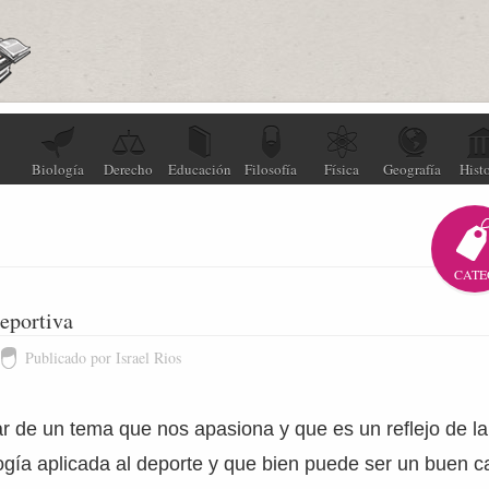
Biología
Derecho
Educación
Filosofía
Física
Geografía
Histo
CATE
deportiva
Publicado por Israel Rios
r de un tema que nos apasiona y que es un reflejo de la
logía aplicada al deporte y que bien puede ser un buen 