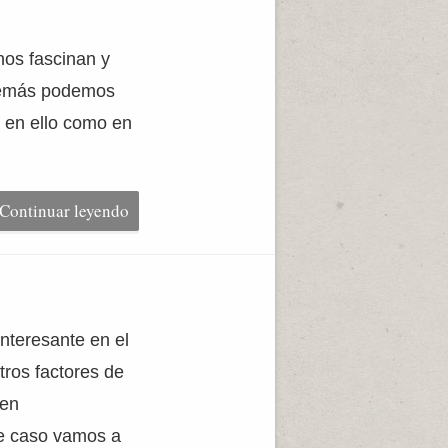
nos fascinan y
además podemos
o en ello como en
Continuar leyendo
nteresante en el
tros factores de
ien
te caso vamos a