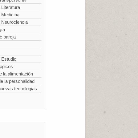
 Literatura
y Medicina
y Neurociencia
gía
e pareja
 Estudio
lógicos
e la alimentación
e la personalidad
nuevas tecnologias