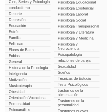
Cine, Series y Psicología
Psicología Educacional
conductismo
Psicología Existencial
Deporte
Psicología Laboral
Depresión
Psicología Social
Educación
Psicología Transpersonal
Estrés
Psicología y Literatura
Familia
Psicología y Medicina
Felicidad
Psicología y
Neurociencia
Flores de Bach
Psicopatología
Fobias
relaciones de pareja
General
Sexualidad
Historia de la Psicología
Sueños
Inteligencia
Técnicas de Estudio
Motivación
Tests Psicológicos
Musicoterapia
trastornos de la
Obesidad
alimentación
Orientación Vocacional
Trastornos de la
Personalidad
personalidad
Psicoanálisis
Trastornos nuevas