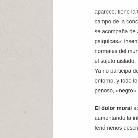
aparece, tiene la
campo de la conci
se acompaña de a
psíquicas»: insens
normales del mun
el sujeto aislado
Ya no participa d
entorno, y todo lo
penoso, «negro».
El dolor moral
a
aumentando la int
fenómenos descri