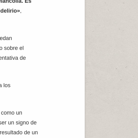
lancolía. Es
delirio»
,
uedan
o sobre el
entativa de
a los
o como un
ser un signo de
resultado de un