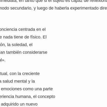
mediata, en tanto que si el sujeto es capaz de reflexiona
modo secundario, y luego de haberla experimentado dire
onciencia centrada en el
e nada tiene de físico. El
ón, la soledad, el
ían también considerarse
l».
tual, con la creciente
 salud mental y la
s emociones como una parte
periencia humana, el concepto
 adquirido un nuevo