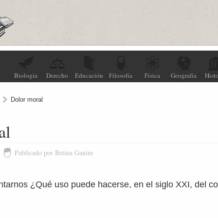
Biología
Derecho
Educación
Filosofía
Física
Geografía
Histo
Dolor moral
al
Publicado por Betina Ganim
tarnos ¿Qué uso puede hacerse, en el siglo XXI, del c