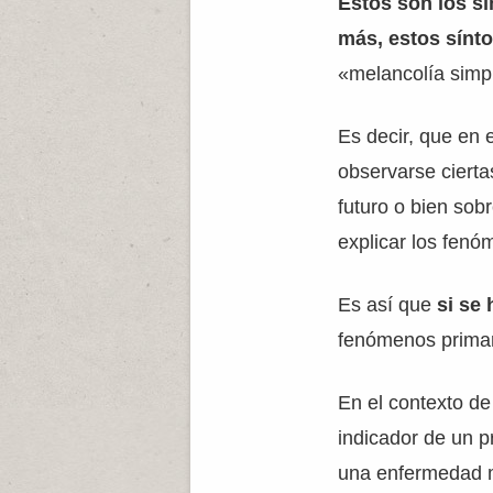
Estos son los s
más, estos sínto
«melancolía simp
Es decir, que en 
observarse cierta
futuro o bien sob
explicar los fenó
Es así que
si se 
fenómenos primari
En el contexto de
indicador de un 
una enfermedad me