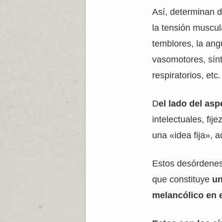
Así, determinan 
la tensión muscul
temblores, la ang
vasomotores, sín
respiratorios, etc.
D
el lado del asp
intelectuales, fij
una «idea fija», 
Estos desórdenes 
que constituye
un
melancólico en e