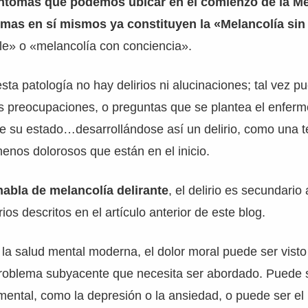
íntomas que podemos ubicar en el comienzo de la Me
mas en sí mismos ya constituyen la «Melancolía sin 
le» o «melancolía con conciencia».
esta patología no hay delirios ni alucinaciones; tal vez p
s preocupaciones, o preguntas que se plantea el enferm
re su estado…desarrollándose así un delirio, como una t
menos dolorosos que están en el inicio.
habla de melancolía delirante
, el delirio es secundario 
os descritos en el artículo anterior de este blog.
 la salud mental moderna, el dolor moral puede ser vist
problema subyacente que necesita ser abordado. Puede 
ntal, como la depresión o la ansiedad, o puede ser el 