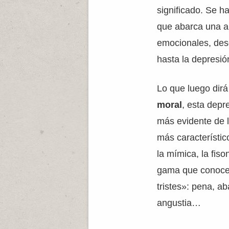
significado. Se h
que abarca una a
emocionales, desd
hasta la depresió
Lo que luego dir
moral
, esta depr
más evidente de l
más característico
la mímica, la fis
gama que conoce
tristes»: pena, ab
angustia…