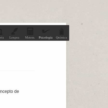
ria
Lengua
Matem.
Psicología
Química
oncepto de