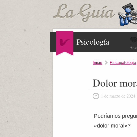
Psicología
Arte
Inicio
Psicopatología
Dolor mor
1 de marzo de 2024
Podríamos pregun
«dolor moral»?