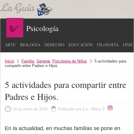
Psicología
ARTE
BIOLOGÍA
DERECHO
EDUCACIÓN
FILOSOFÍA
FÍSI
Inicio
Familia
,
General
,
Psicología de Niños
5 actividades para
compartir entre Padres e Hijos.
5 actividades para compartir entre
Padres e Hijos.
20 de enero de 2020
Publicado por Lic. Maria V.
En la actualidad, en muchas familias se pone en