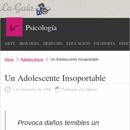
Psicología
ARTE
BIOLOGÍA
DERECHO
EDUCACIÓN
FILOSOFÍA
FÍSI
Inicio
Adolescencia
Un Adolescente Insoportable
Un Adolescente Insoportable
1 de diciembre de 2008
Publicado por Malena
Provoca daños temibles un