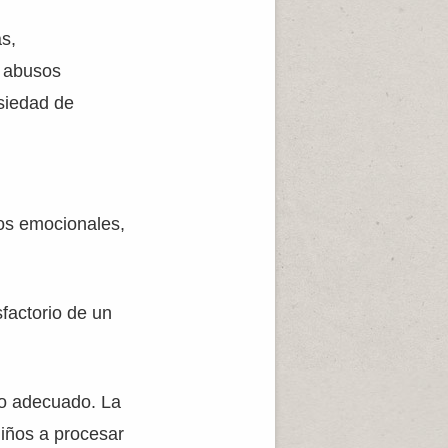
s,
, abusos
nsiedad de
,
rios emocionales,
sfactorio de un
yo adecuado. La
niños a procesar