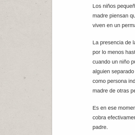
Los niños pequeñ
madre piensan qu
viven en un perm
La presencia de 
por lo menos has
cuando un niño p
alguien separado 
como persona indi
madre de otras p
Es en ese momen
cobra efectivamen
padre.