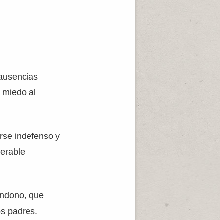
 ausencias
 miedo al
rse indefenso y
nerable
andono, que
os padres.