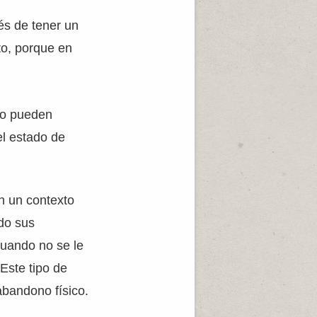
és de tener un
to, porque en
 no pueden
el estado de
n un contexto
do sus
cuando no se le
Este tipo de
bandono físico.