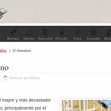
Biología
Derecho
Educación
Filosofía
Física
Geografía
Histo
Niños
El Abandono
ono
4
Publicado por Malena
l mayor y más devastador
s, principalmente por el