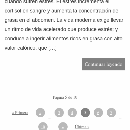
cuando sufren estrés. El estrés incrementa el
cortisol en sangre y aumenta la concentración de
grasa en el abdomen. La vida moderna exige llevar
un ritmo de vida acelerado que produce estrés; y
conduce a ingerir alimentos ricos en grasa con alto
valor calórico, que […]
Continuar leyendo
Página 5 de 10
« Primera
«
3
4
5
6
7
...
...
10
»
Última »