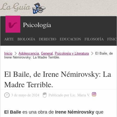
Psicología
ARTE
BIOLOGÍA
DERECHO
EDUCACIÓN
FILOSOFÍA
FÍSI
Inicio
Adolescencia
,
General
,
Psicología y Literatura
El Baile, de
Irene Némirovsky: La Madre Terrible.
El Baile, de Irene Némirovsky: La
Madre Terrible.
3 de mayo de 2024
Publicado por Lic. Maria V.
El Baile
es una obra de
Irene Némirovsky
que