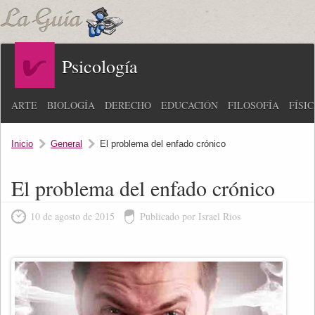
Psicología
ARTE
BIOLOGÍA
DERECHO
EDUCACIÓN
FILOSOFÍA
FÍSI
Inicio
General
El problema del enfado crónico
El problema del enfado crónico
10 de agosto de 2015
Publicado por Israel Rios