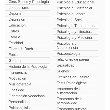
Cine, Series y Psicología
Psicología Educacional
conductismo
Psicología Existencial
Deporte
Psicología Laboral
Depresión
Psicología Social
Educación
Psicología Transpersonal
Estrés
Psicología y Literatura
Familia
Psicología y Medicina
Felicidad
Psicología y
Neurociencia
Flores de Bach
Psicopatología
Fobias
relaciones de pareja
General
Sexualidad
Historia de la Psicología
Sueños
Inteligencia
Técnicas de Estudio
Motivación
Tests Psicológicos
Musicoterapia
trastornos de la
Obesidad
alimentación
Orientación Vocacional
Trastornos de la
Personalidad
personalidad
Psicoanálisis
Trastornos nuevas