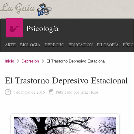
Psicología
ARTE
BIOLOGÍA
DERECHO
EDUCACIÓN
FILOSOFÍA
FÍSI
Inicio
Depresión
El Trastorno Depresivo Estacional
El Trastorno Depresivo Estacional
4 de mayo de 2016
Publicado por Israel Rios