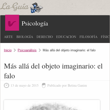
Psicología
ARTE
BIOLOGÍA
DERECHO
EDUCACIÓN
FILOSOFÍA
FÍSI
Inicio
Psicoanálisis
Más allá del objeto imaginario: el falo
Más allá del objeto imaginario: el
falo
13 de mayo de 2015
Publicado por Betina Ganim