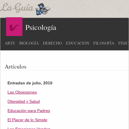
Psicología
ARTE
BIOLOGÍA
DERECHO
EDUCACIÓN
FILOSOFÍA
FÍSI
Artículos
Entradas de julio, 2010
Las Obsesiones
Obesidad y Salud
Educación para Padres
El Placer de lo Simple