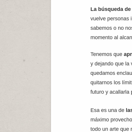
La búsqueda de l
vuelve personas i
sabemos o no nos
momento al alcan
Tenemos que
apr
y dejando que la 
quedamos enclaus
quitarnos los lím
futuro y acallarl
Esa es una de
la
máximo provecho 
todo un arte que