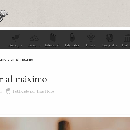
Biología
Derecho
Educación
Filosofía
Física
Geografía
Histo
ómo vivir al máximo
r al máximo
15
Publicado por Israel Rios