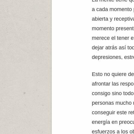
a cada momento 
abierta y receptiv
momento presente
merece el tener el
dejar atrás así to
depresiones, estr
Esto no quiere d
afrontar las resp
consigo sino todo
personas mucho m
conseguir este re
energía en preoc
esfuerzos a los o