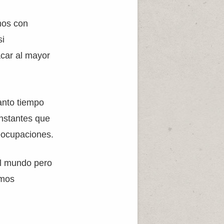
mos con
si
acar al mayor
anto tiempo
instantes que
eocupaciones.
al mundo pero
emos