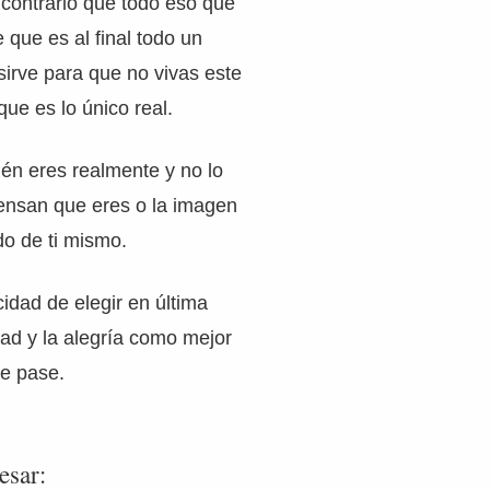
l contrario que todo eso que
 que es al final todo un
irve para que no vivas este
e es lo único real.
én eres realmente y no lo
ensan que eres o la imagen
do de ti mismo.
dad de elegir en última
idad y la alegría como mejor
ue pase.
esar: