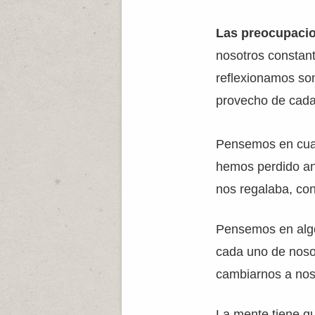
Las preocupaci
nosotros constan
reflexionamos son
provecho de cada 
Pensemos en cuan
hemos perdido an
nos regalaba, co
Pensemos en algo
cada uno de noso
cambiarnos a noso
La mente tiene q