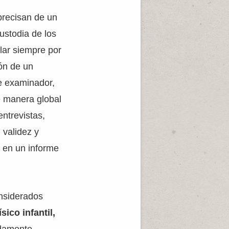
recisan de un
custodia de los
lar siempre por
ión de un
te examinador,
de manera global
ntrevistas,
 validez y
s en un informe
onsiderados
ísico infantil,