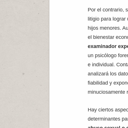
Por el contrario,
litigio para logra
hijos menores. Au
el bienestar econ
examinador exp
un psicólogo foren
e individual. Con
analizará los dat
fiabilidad y expo
minuciosamente 
Hay ciertos aspec
determinantes par