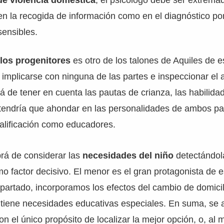
de violencia doméstica
, el psicólogo debe ser extrem
en la recogida de información como en el diagnóstico por
sensibles.
los progenitores
es otro de los talones de Aquiles de e
 implicarse con ninguna de las partes e inspeccionar el
á de tener en cuenta las pautas de crianza, las habilida
tendría que ahondar en las personalidades de ambos par
alificación como educadores.
brá de considerar las
necesidades del niño
detectándol
o factor decisivo. El menor es el gran protagonista de es
partado, incorporamos los efectos del cambio de domicili
ño tiene necesidades educativas especiales. En suma, se a
con el único propósito de localizar la mejor opción, o, a