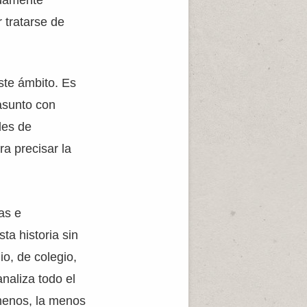
adamente
 tratarse de
ste ámbito. Es
 asunto con
des de
a precisar la
as e
ta historia sin
o, de colegio,
naliza todo el
l menos, la menos