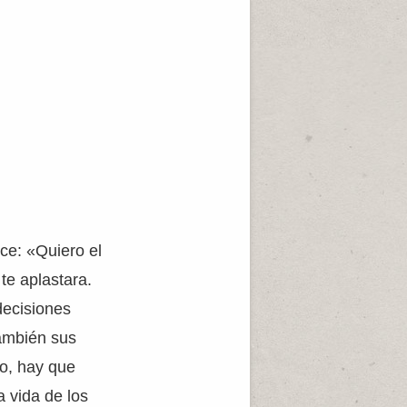
ice: «Quiero el
te aplastara.
decisiones
También sus
do, hay que
a vida de los