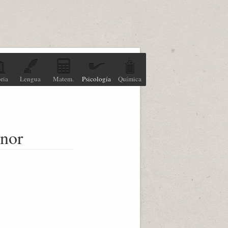
ria
Lengua
Matem.
Psicología
Química
enor