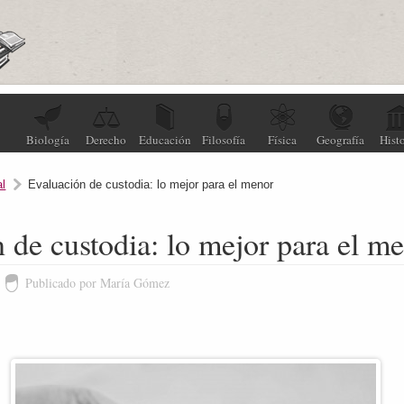
Biología
Derecho
Educación
Filosofía
Física
Geografía
Histo
l
Evaluación de custodia: lo mejor para el menor
 de custodia: lo mejor para el m
Publicado por María Gómez