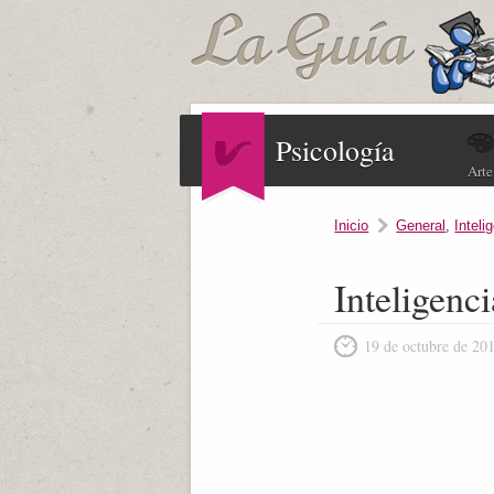
Psicología
Arte
Inicio
General
,
Inteli
Inteligenci
19 de octubre de 20