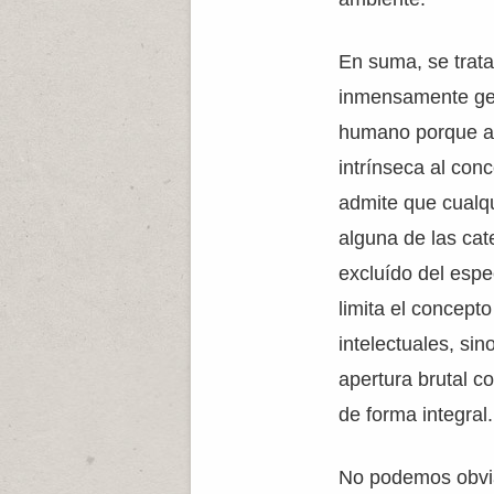
En suma, se trata
inmensamente gen
humano porque ad
intrínseca al co
admite que cualqu
alguna de las ca
excluído del espe
limita el concept
intelectuales, si
apertura brutal 
de forma integral.
No podemos obviar