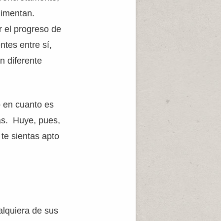
alimentan.
r el progreso de
ntes entre sí,
n diferente
 en cuanto es
as. Huye, pues,
 te sientas apto
ualquiera de sus