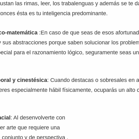
ustan las rimas, leer, los trabalenguas y además se te 
tonces ésta es tu inteligencia predominante.
ico-matemática
:En caso de que seas de esos afortuna
y sus abstracciones porque saben solucionar los proble
pecial para el razonamiento lógico, seguramente seas u
poral y cinestésica
: Cuando destacas o sobresales en a
o eres especialmente hábil físicamente, ocuparás un alto 
acial
: Al desenvolverte con
ier arte que requiere una
e conjunto y de perspectiva ,