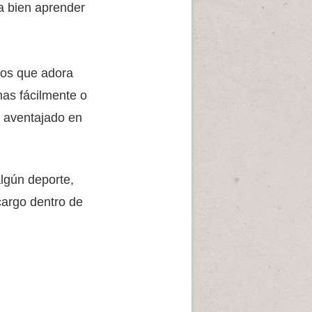
da bien aprender
dos que adora
mas fácilmente o
n aventajado en
lgún deporte,
cargo dentro de