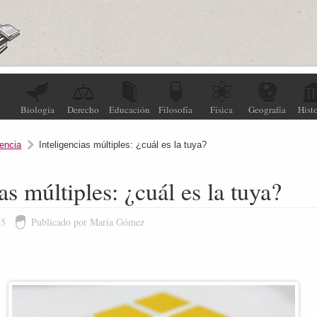
Biología
Derecho
Educación
Filosofía
Física
Geografía
Histo
gencia
Inteligencias múltiples: ¿cuál es la tuya?
as múltiples: ¿cuál es la tuya?
15
Publicado por María Gómez