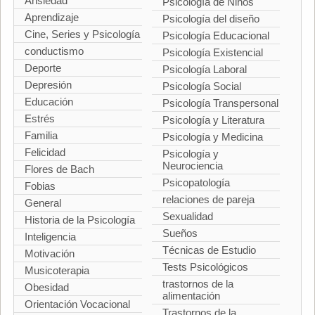
Ansiedad
Psicología de Niños
Aprendizaje
Psicología del diseño
Cine, Series y Psicología
Psicología Educacional
conductismo
Psicología Existencial
Deporte
Psicología Laboral
Depresión
Psicología Social
Educación
Psicología Transpersonal
Estrés
Psicología y Literatura
Familia
Psicología y Medicina
Felicidad
Psicología y
Neurociencia
Flores de Bach
Psicopatología
Fobias
relaciones de pareja
General
Sexualidad
Historia de la Psicología
Sueños
Inteligencia
Técnicas de Estudio
Motivación
Tests Psicológicos
Musicoterapia
trastornos de la
Obesidad
alimentación
Orientación Vocacional
Trastornos de la