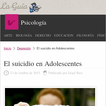
Psicología
ARTE
BIOLOGÍA
DERECHO
EDUCACIÓN
FILOSOFÍA
FÍSI
Inicio
Depresión
El suicidio en Adolescentes
El suicidio en Adolescentes
13 de octubre de 2015
Publicado por Israel Rios