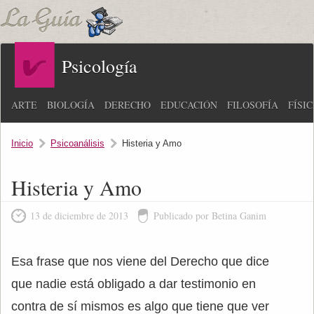
Psicología
ARTE
BIOLOGÍA
DERECHO
EDUCACIÓN
FILOSOFÍA
FÍSI
Inicio
Psicoanálisis
Histeria y Amo
Histeria y Amo
13 de diciembre de 2013
Publicado por Betina Ganim
Esa frase que nos viene del Derecho que dice
que nadie está obligado a dar testimonio en
contra de sí mismos es algo que tiene que ver