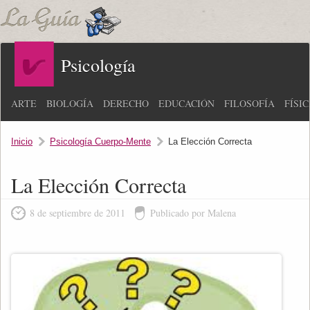
Psicología
ARTE
BIOLOGÍA
DERECHO
EDUCACIÓN
FILOSOFÍA
FÍSI
Inicio
Psicología Cuerpo-Mente
La Elección Correcta
La Elección Correcta
8 de septiembre de 2011
Publicado por Malena