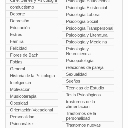
Cine, Series y Psicología
Psicología Educacional
conductismo
Psicología Existencial
Deporte
Psicología Laboral
Depresión
Psicología Social
Educación
Psicología Transpersonal
Estrés
Psicología y Literatura
Familia
Psicología y Medicina
Felicidad
Psicología y
Neurociencia
Flores de Bach
Psicopatología
Fobias
relaciones de pareja
General
Sexualidad
Historia de la Psicología
Sueños
Inteligencia
Técnicas de Estudio
Motivación
Tests Psicológicos
Musicoterapia
trastornos de la
Obesidad
alimentación
Orientación Vocacional
Trastornos de la
Personalidad
personalidad
Psicoanálisis
Trastornos nuevas