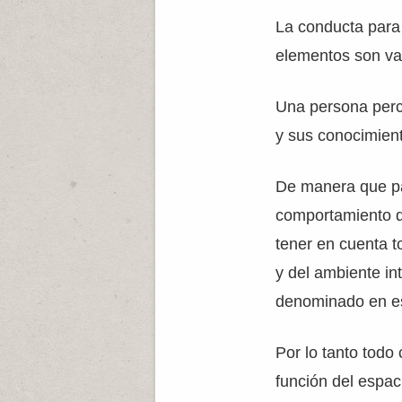
La conducta para
elementos son var
Una persona perci
y sus conocimient
De manera que p
comportamiento d
tener en cuenta t
y del ambiente in
denominado en est
Por lo tanto tod
función del espac