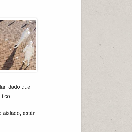
lar, dado que
fico.
 aislado, están