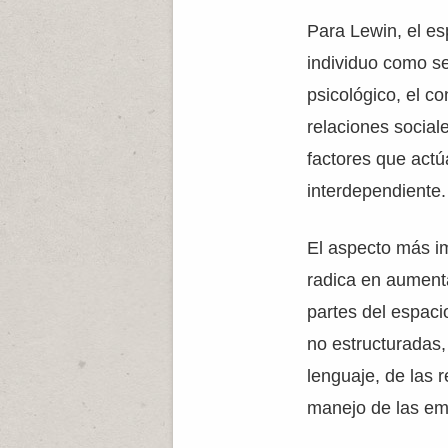
Para Lewin, el esp
individuo como se
psicológico, el c
relaciones social
factores que act
interdependiente.
El aspecto más im
radica en aumenta
partes del espac
no estructuradas
lenguaje, de las r
manejo de las em