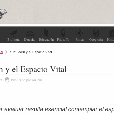
Biología
Derecho
Educación
Filosofía
Física
Geografía
Histo
ial
Kurt Lewin y el Espacio Vital
 y el Espacio Vital
09
Publicado por Malena
 evaluar resulta esencial contemplar el esp