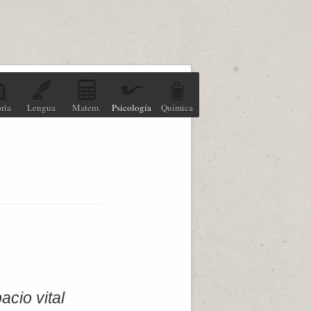
ria
Lengua
Matem.
Psicología
Química
acio vital