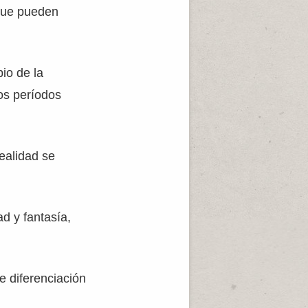
que pueden
bio de la
los períodos
realidad se
d y fantasía,
de diferenciación