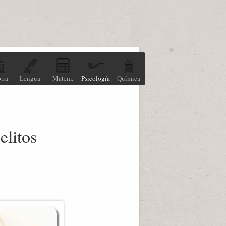
ria
Lengua
Matem.
Psicología
Química
elitos