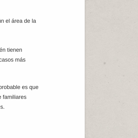
n el área de la
ién tienen
s casos más
probable es que
 familiares
s.