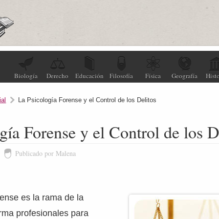
Biología
Derecho
Educación
Filosofía
Física
Geografía
Histo
ial
La Psicología Forense y el Control de los Delitos
gía Forense y el Control de los D
Publicado por Malena
ense es la rama de la
rma profesionales para