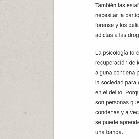
También las esta
necesitar la part
forense y los del
adictas a las drog
La psicología for
recuperación de 
alguna condena pa
la sociedad para e
en el delito. Por
son personas que
condenas y a vec
se puede aprender
una banda.