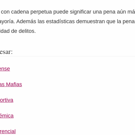
l con cadena perpetua puede significar una pena aún má
ayoría. Además las estadísticas demuestran que la pen
idad de delitos.
esar:
ense
las Mafias
ortiva
témica
rencial