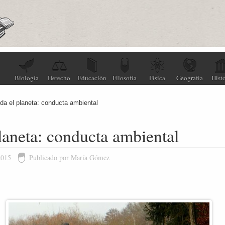
Biología
Derecho
Educación
Filosofía
Física
Geografía
Histo
da el planeta: conducta ambiental
laneta: conducta ambiental
2015
Publicado por María Gómez