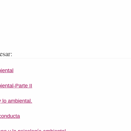
esar:
iental
ental-Parte II
y lo ambiental.
conducta