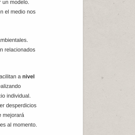
r un modelo.
on el medio nos
ambientales.
n relacionados
acilitan a
nivel
ealizando
o individual.
er desperdicios
e mejorará
bles al momento.