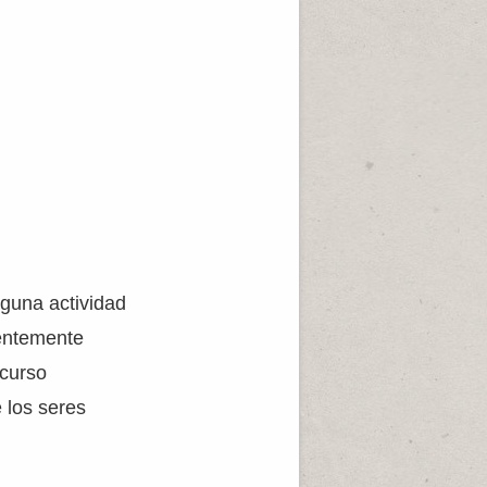
lguna actividad
ientemente
ecurso
 los seres