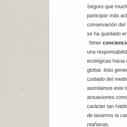
Seguro que much
participar más ac
conservación del 
se ha quedado en
Tener
concienci
una responsabilid
ecológicas hacia 
global. ésto gener
cuidado del medi
asimilamos este 
actuaciones como
carácter tan habi
de lavarnos la car
mañanas.