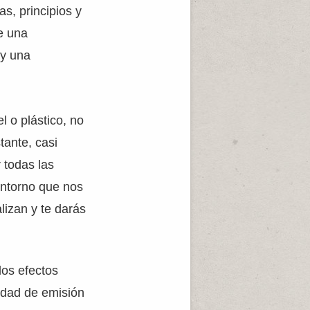
as, principios y
e una
 y una
l o plástico, no
tante, casi
 todas las
entorno que nos
lizan y te darás
los efectos
lidad de emisión