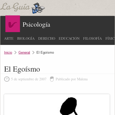
Psicología
ARTE
BIOLOGÍA
DERECHO
EDUCACIÓN
FILOSOFÍA
FÍSI
Inicio
General
El Egoísmo
El Egoísmo
5 de septiembre de 2007
Publicado por Malena