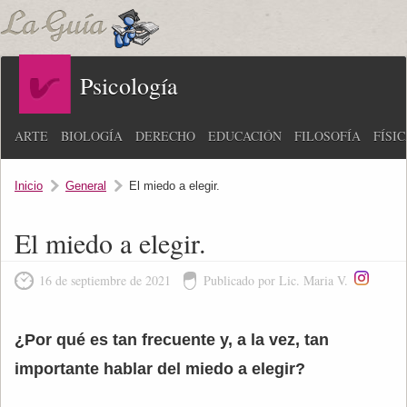
Psicología
ARTE
BIOLOGÍA
DERECHO
EDUCACIÓN
FILOSOFÍA
FÍSI
Inicio
General
El miedo a elegir.
El miedo a elegir.
16 de septiembre de 2021
Publicado por Lic. Maria V.
¿Por qué es tan frecuente y, a la vez, tan
importante hablar del miedo a elegir?