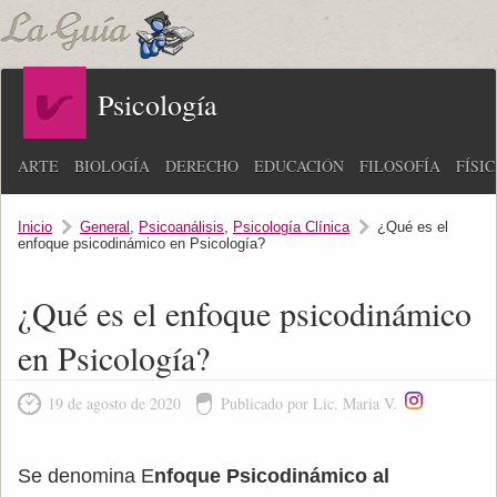
Psicología
ARTE
BIOLOGÍA
DERECHO
EDUCACIÓN
FILOSOFÍA
FÍSI
Inicio
General
,
Psicoanálisis
,
Psicología Clínica
¿Qué es el
enfoque psicodinámico en Psicología?
¿Qué es el enfoque psicodinámico
en Psicología?
19 de agosto de 2020
Publicado por Lic. Maria V.
Se denomina E
nfoque Psicodinámico al