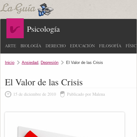
Psicología
ARTE
BIOLOGÍA
DERECHO
EDUCACIÓN
FILOSOFÍA
FÍSI
Inicio
Ansiedad
,
Depresión
El Valor de las Crisis
El Valor de las Crisis
15 de diciembre de 2010
Publicado por Malena