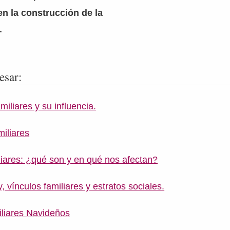
n la construcción de la
.
esar:
miliares y su influencia.
iliares
iares: ¿qué son y en qué nos afectan?
vínculos familiares y estratos sociales.
iliares Navideños