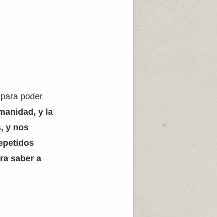
e para poder
manidad, y la
, y nos
epetidos
ra saber a