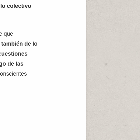
lo colectivo
e que
 también de lo
 cuestiones
go de las
conscientes