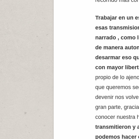
recorrido más con
Trabajar en un e
esas transmision
narrado , como l
de manera autom
desarmar eso que
con mayor libert
propio de lo ajeno
que queremos seg
devenir nos volv
gran parte, gracia
conocer nuestra h
transmitieron y a
podemos hacer 