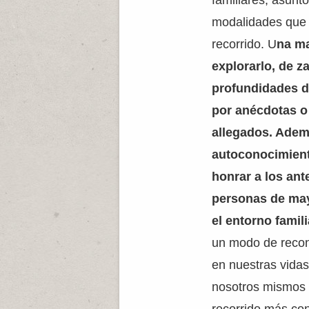
familiares, asunt
modalidades que 
recorrido. U
na ma
explorarlo, de z
profundidades de
por anécdotas o 
allegados. Adem
autoconocimient
honrar a los ant
personas de may
el entorno famili
un modo de recon
en nuestras vidas
nosotros mismos 