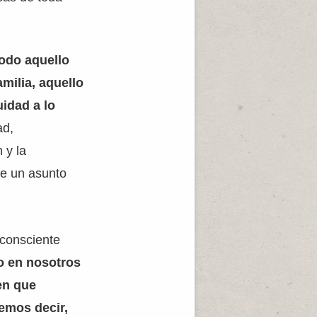
odo aquello
milia, aquello
uidad a lo
ad,
 y la
ve un asunto
consciente
vo en nosotros
 en que
emos decir,