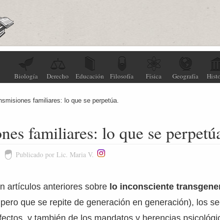
Biología
Derecho
Educación
Filosofía
Física
Geografía
Histo
nsmisiones familiares: lo que se perpetúa.
nes familiares: lo que se perpetú
Publicado por Lic. Maria V.
 artículos anteriores sobre
lo inconsciente transgene
 pero que se repite de generación en generación), los se
efectos, y también de los mandatos y herencias psicológi