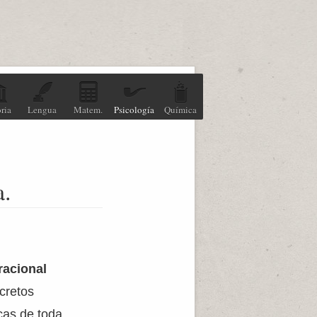
ria
Lengua
Matem.
Psicología
Química
a.
racional
cretos
cas de toda