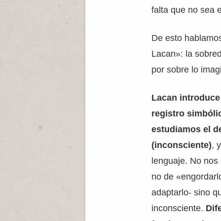
falta que no sea e
De esto hablamos
Lacan»: la sobred
por sobre lo imag
Lacan introduce 
registro simbóli
estudiamos el de
(inconsciente)
, 
lenguaje. No nos
no de «engordarlo
adaptarlo- sino qu
inconsciente.
Dif