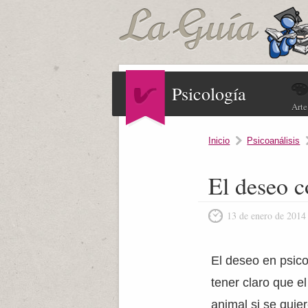
Psicología
Arte
Inicio
Psicoanálisis
El deseo 
13 de enero de 2014
El deseo en psic
tener claro que e
animal si se quier