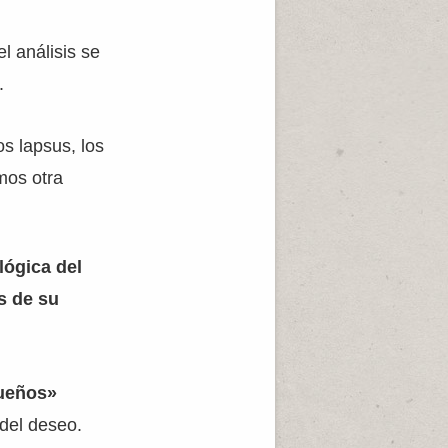
l análisis se
.
os lapsus, los
mos otra
lógica del
s de su
sueños»
 del deseo.