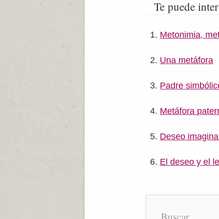
Te puede inter
Metonimia, met
Una metáfora
Padre simbólic
Metáfora pater
Deseo imaginar
El deseo y el l
Buscar