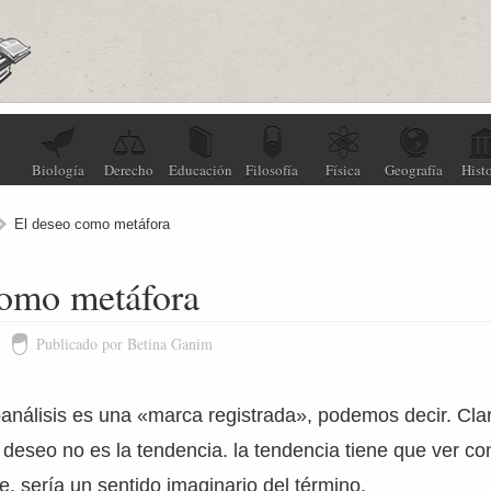
Biología
Derecho
Educación
Filosofía
Física
Geografía
Histo
El deseo como metáfora
como metáfora
Publicado por Betina Ganim
oanálisis es una «marca registrada», podemos decir. Cl
l deseo no es la tendencia. la tendencia tiene que ver c
e, sería un sentido imaginario del término.