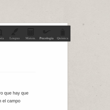
ria
Lengua
Matem.
Psicología
Química
aro que hay que
on el campo