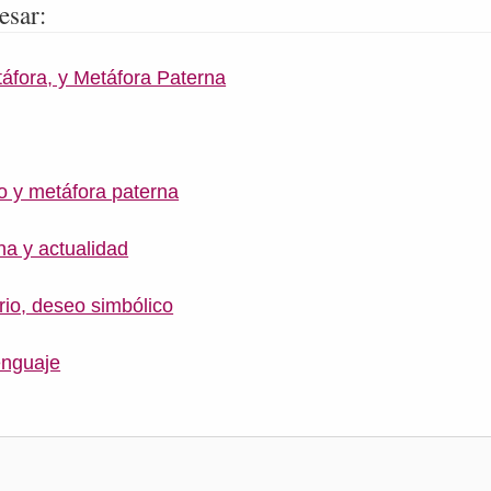
esar:
áfora, y Metáfora Paterna
o y metáfora paterna
na y actualidad
io, deseo simbólico
enguaje