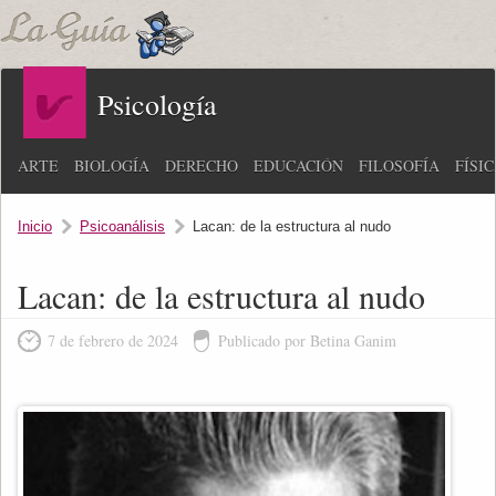
Psicología
ARTE
BIOLOGÍA
DERECHO
EDUCACIÓN
FILOSOFÍA
FÍSI
Inicio
Psicoanálisis
Lacan: de la estructura al nudo
Lacan: de la estructura al nudo
7 de febrero de 2024
Publicado por Betina Ganim