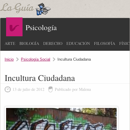
Psicología
ARTE
BIOLOGÍA
DERECHO
EDUCACIÓN
FILOSOFÍA
FÍSI
Inicio
Psicología Social
Incultura Ciudadana
Incultura Ciudadana
13 de julio de 2012
Publicado por Malena