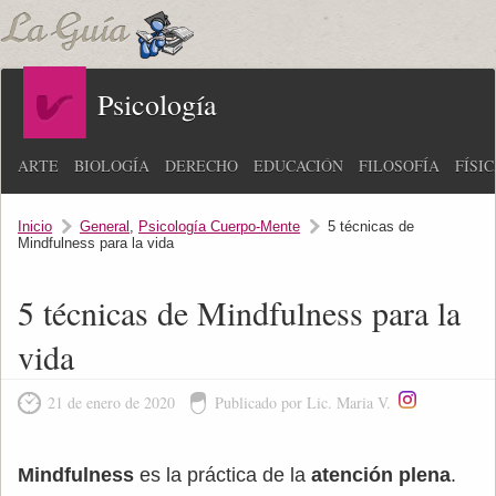
Psicología
ARTE
BIOLOGÍA
DERECHO
EDUCACIÓN
FILOSOFÍA
FÍSI
Inicio
General
,
Psicología Cuerpo-Mente
5 técnicas de
Mindfulness para la vida
5 técnicas de Mindfulness para la
vida
21 de enero de 2020
Publicado por Lic. Maria V.
Mindfulness
es la práctica de la
atención plena
.