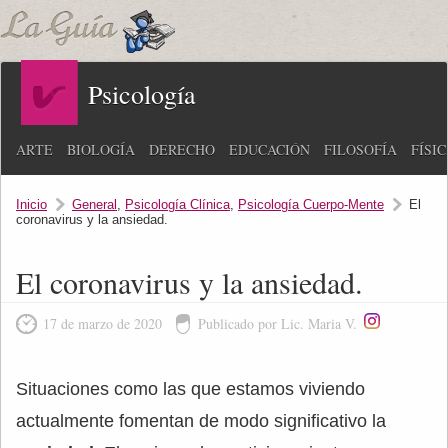
Psicología
ARTE
BIOLOGÍA
DERECHO
EDUCACIÓN
FILOSOFÍA
FÍSI
Inicio
General
,
Psicología Clínica
,
Psicología Cuerpo-Mente
El
coronavirus y la ansiedad.
El coronavirus y la ansiedad.
17 de marzo de 2020
Publicado por Lic. Maria V.
Situaciones como las que estamos viviendo
actualmente fomentan de modo significativo la