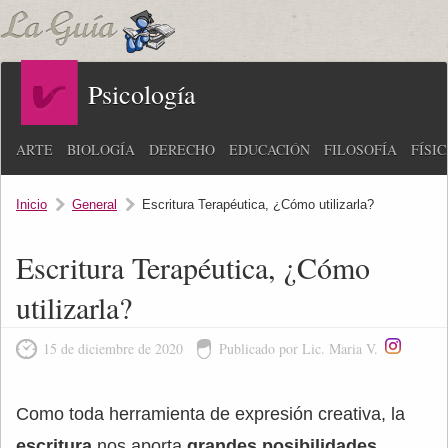
Psicología
ARTE
BIOLOGÍA
DERECHO
EDUCACIÓN
FILOSOFÍA
FÍSI
Inicio
General
Escritura Terapéutica, ¿Cómo utilizarla?
Escritura Terapéutica, ¿Cómo
utilizarla?
15 de diciembre de 2020
Publicado por Lic. Maria V.
Como toda herramienta de expresión creativa, la
escritura
nos aporta
grandes posibilidades