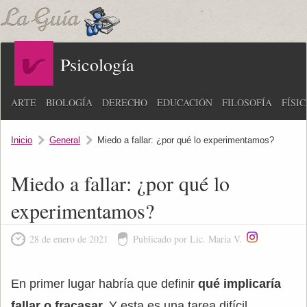
Psicología
ARTE
BIOLOGÍA
DERECHO
EDUCACIÓN
FILOSOFÍA
FÍSI
Inicio
General
Miedo a fallar: ¿por qué lo experimentamos?
Miedo a fallar: ¿por qué lo
experimentamos?
28 de enero de 2021
Publicado por Lic. Maria V.
En primer lugar habría que definir
qué implicaría
fallar o fracasar.
Y esta es una tarea difícil