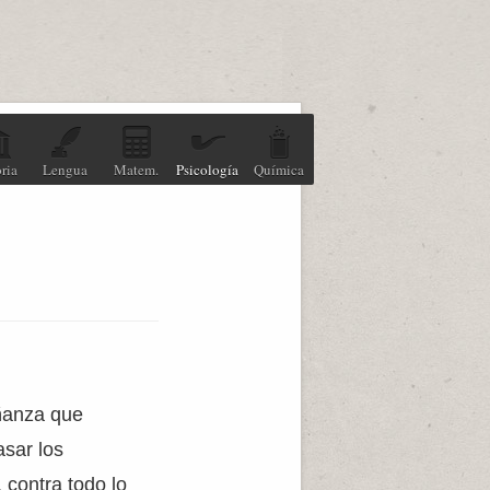
ria
Lengua
Matem.
Psicología
Química
ñanza que
sar los
 contra todo lo