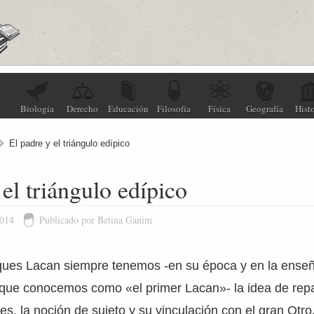
Biología
Derecho
Educación
Filosofía
Física
Geografía
Histo
El padre y el triángulo edípico
 el triángulo edípico
2014
Publicado por Betina Ganim
ues Lacan siempre tenemos -en su época y en la ense
 que conocemos como «el primer Lacan»- la idea de repa
es, la noción de sujeto y su vinculación con el gran Otro,