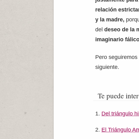
relación estricta
y la madre,
porqu
del
deseo de la 
imaginario fálic
Pero seguiremos 
siguiente.
Te puede inter
Del triángulo hi
El Triángulo A