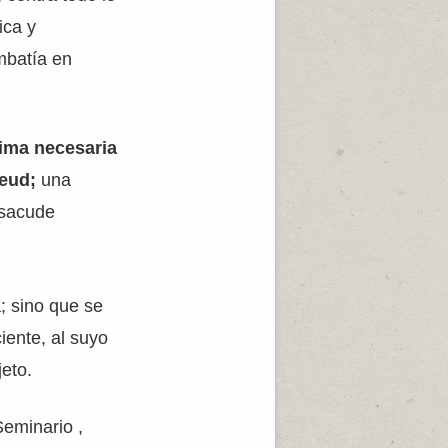
ica y
mbatía en
nima necesaria
eud;
una
o sacude
; sino que se
iente, al suyo
eto.
eminario ,