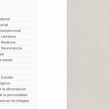
aboral
ocial
Transpersonal
 Literatura
y Medicina
y Neurociencia
gía
e pareja
 Estudio
lógicos
e la alimentación
e la personalidad
nuevas tecnologias