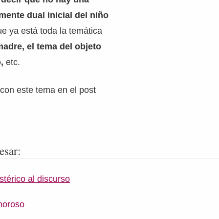
mente dual inicial del niño
e ya está toda la temática
madre, el tema del objeto
o,
etc.
con este tema en el post
esar:
stérico al discurso
moroso