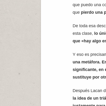
que puedo una co
que
pierdo una p
De toda esa desc
esta clase,
lo úni
que «hay algo en
Y eso es precis
una metáfora. E
significante, en 
sustituye por ot
Después Lacan d
la idea de un tr
justamente para