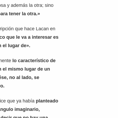
sa y además la otra; sino
ara tener la otra.»
ripción que hace Lacan en
co que le va a interesar es
 el lugar de».
amente
lo característico de
n el mismo lugar de un
ése, no al lado, se
ro.
ice que ya había
planteado
iángulo imaginario,
 decir que no hay una