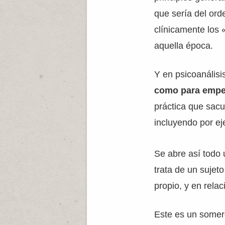
que sería del ord
clínicamente los
aquella época.
Y en psicoanálisi
como para empez
práctica que sacu
incluyendo por ej
Se abre así todo 
trata de un sujet
propio, y en rela
Este es un somer