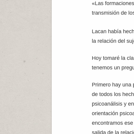
«Las formaciones 
transmisión de lo
Lacan había hecho
la relación del su
Hoy tomaré la cla
tenemos un pregu
Primero hay una p
de todos los hec
psicoanálisis y en
orientación psico
encontramos ese c
salida de la relac