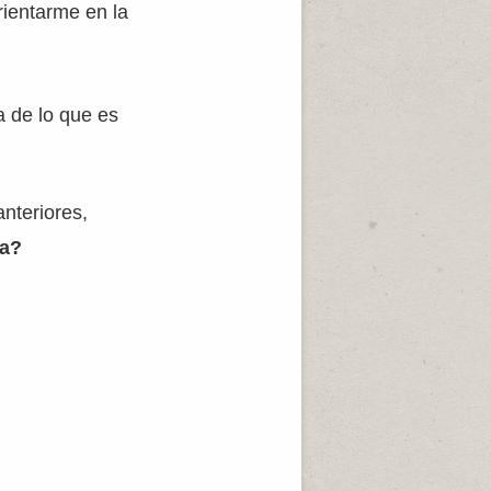
rientarme en la
a de lo que es
nteriores,
na?