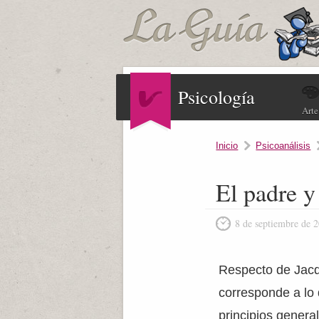
Psicología
Arte
Inicio
Psicoanálisis
El padre y
8 de septiembre de 
Respecto de Jacq
corresponde a lo
principios general