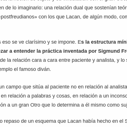
en de lo imaginario: una relación dual que sostenían teór
 «postfreudianos» con los que Lacan, de algún modo, co
s eso se ve clarísimo y se impone. E
s la estructura mí
ar a entender la práctica inventada por Sigmund Fr
de la relación cara a cara entre paciente y analista, y l
emplo el famoso diván.
un campo que sitúa al paciente no en relación al analista
o en relación a palabras y cosas, en relación a un inconsc
ción a un gran Otro que lo determina a él mismo como suj
o repaso de un esquema que Lacan había hecho en el S