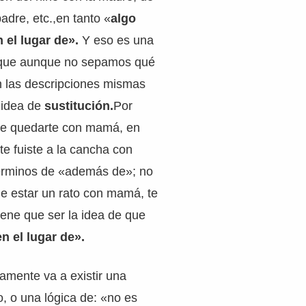
padre, etc.,en tanto «
algo
 el lugar de».
Y eso es una
 que aunque no sepamos qué
n las descripciones mismas
 idea de
sustitución.
Por
de quedarte con mamá, en
te fuiste a la cancha con
érminos de «además de»; no
e estar un rato con mamá, te
tiene que ser la idea de que
n el lugar de».
amente va a existir una
o, o una lógica de: «no es