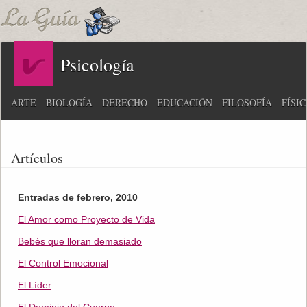
Psicología
ARTE
BIOLOGÍA
DERECHO
EDUCACIÓN
FILOSOFÍA
FÍSI
Artículos
Entradas de febrero, 2010
El Amor como Proyecto de Vida
Bebés que lloran demasiado
El Control Emocional
El Líder