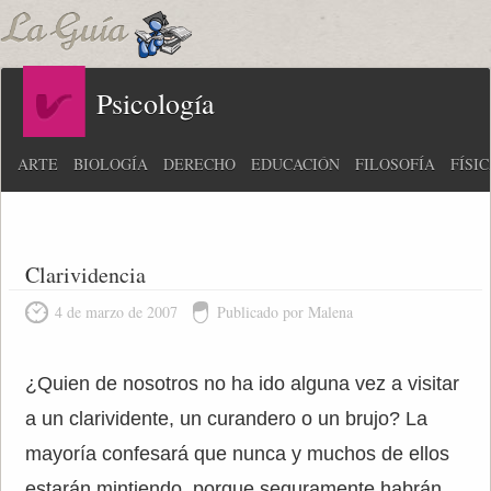
Psicología
ARTE
BIOLOGÍA
DERECHO
EDUCACIÓN
FILOSOFÍA
FÍSI
Clarividencia
4 de marzo de 2007
Publicado por Malena
¿Quien de nosotros no ha ido alguna vez a visitar
a un clarividente, un curandero o un brujo? La
mayoría confesará que nunca y muchos de ellos
estarán mintiendo, porque seguramente habrán