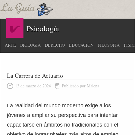
Psicología
ARTE
BIOLOGÍA
DERECHO
EDUCACIÓN
FILOSOFÍA
FÍSI
La Carrera de Actuario
13 de marzo de 2024
Publicado por Malena
La realidad del mundo moderno exige a los
jóvenes a ampliar su perspectiva para intentar
capacitarse en ámbitos no tradicionales con el
objetivo de lograr niveles más altos de empleo,