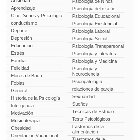
Ansiedad
Psicología de Niños
Aprendizaje
Psicología del diseño
Cine, Series y Psicología
Psicología Educacional
conductismo
Psicología Existencial
Deporte
Psicología Laboral
Depresión
Psicología Social
Educación
Psicología Transpersonal
Estrés
Psicología y Literatura
Familia
Psicología y Medicina
Felicidad
Psicología y
Neurociencia
Flores de Bach
Psicopatología
Fobias
relaciones de pareja
General
Sexualidad
Historia de la Psicología
Sueños
Inteligencia
Técnicas de Estudio
Motivación
Tests Psicológicos
Musicoterapia
trastornos de la
Obesidad
alimentación
Orientación Vocacional
Trastornos de la