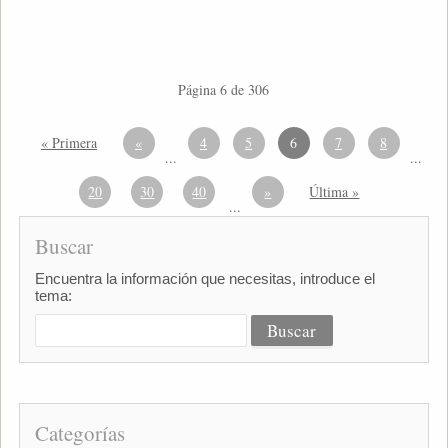
Página 6 de 306
« Primera
«
4
5
6
7
8
...
...
20
30
40
»
Última »
...
Buscar
Encuentra la información que necesitas, introduce el
tema:
Categorías