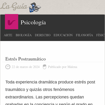
Psicología
ARTE
BIOLOGÍA
DERECHO
EDUCACIÓN
FILOSOFÍA
FÍSI
Estrés Postraumático
22 de marzo de 2024
Publicado por Malena
Toda experiencia dramática produce estrés post
traumático y quizás otros fenómenos
extraordinarios. Las percepciones quedan
grabadas en la conciencia y según el grado en